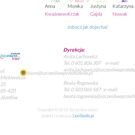
Anna
Monika
Justyna
Katarzyna
Kwaśniewska
Krzak
Gajda
Nowak
zobacz jak dojechać
Dyrekcja:
Anita Lachowicz
Tel. 0 601 806 307 e-mail:
anita.lachowicz@szczesliweprzedsz
ul.
biuro@szczesliweprzedszkole.pl
Mickiewicza
Beata Rogowska
35
Tel. 0 503 065 587 e-mail:
05-420
beata.rogowska@szczesliweprzeds
Józefów
Copyright © 2016 Szczęśliwe dzieci
projekt i realizacja
LionStudio.pl