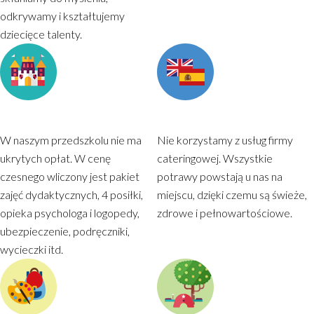
odkrywamy i kształtujemy
dziecięce talenty.
BOGATA OFERTA W CENIE
NAUCZANIE JĘZYKÓW
CZESNEGO
OBCYCH
W naszym przedszkolu nie ma
Nie korzystamy z usług firmy
ukrytych opłat. W cenę
cateringowej. Wszystkie
czesnego wliczony jest pakiet
potrawy powstają u nas na
zajęć dydaktycznych, 4 posiłki,
miejscu, dzięki czemu są świeże,
opieka psychologa i logopedy,
zdrowe i pełnowartościowe.
ubezpieczenie, podręczniki,
wycieczki itd.