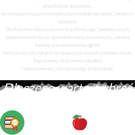
przedszkola sprawiamy,
że na buziach naszych podopiecznych maluje się radość, uśmiech i
szczęście.
Dla Państwa dzieci poza szeroką ofertą zajęć dydaktycznych,
dopasowanych do ich upodobań mamy też smaczną i zdrową
kuchnię oraz przestronny ogród,
który przez cały rok jest do dyspozycji naszych podopiecznych.
Zapraszamy do poznania nas bliżej
i zapoznania się z ofertą naszego przedszkola.
Dlaczego warto wybrać
Nasze Przedszkole ?