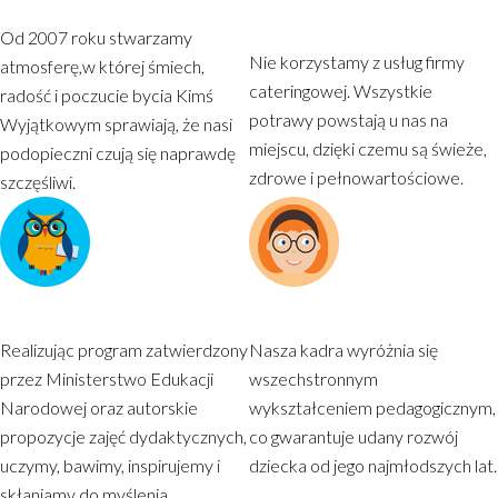
TRADYCJA I MISJA
ZDROWE POSIŁKI Z
WŁASNEJ KUCHNI
Od 2007 roku stwarzamy
Nie korzystamy z usług firmy
atmosferę,w której śmiech,
cateringowej. Wszystkie
radość i poczucie bycia Kimś
potrawy powstają u nas na
Wyjątkowym sprawiają, że nasi
miejscu, dzięki czemu są świeże,
podopieczni czują się naprawdę
zdrowe i pełnowartościowe.
szczęśliwi.
EFEKTYWNE METODY
KADRA PRZYJAZNA
NAUCZANIA
DZIECIOM
Realizując program zatwierdzony
Nasza kadra wyróżnia się
przez Ministerstwo Edukacji
wszechstronnym
Narodowej oraz autorskie
wykształceniem pedagogicznym,
propozycje zajęć dydaktycznych,
co gwarantuje udany rozwój
uczymy, bawimy, inspirujemy i
dziecka od jego najmłodszych lat.
skłaniamy do myślenia,