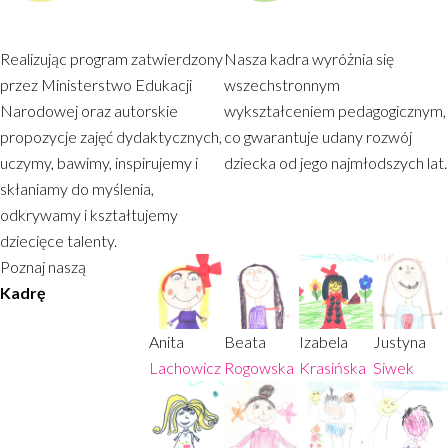
SZEROKI WACHLARZ ZAJĘĆ
DUŻY OGRÓD Z PLACEM
DODATKOWYCH
ZABAW
Realizując program zatwierdzony
Nasza kadra wyróżnia się
przez Ministerstwo Edukacji
wszechstronnym
Narodowej oraz autorskie
wykształceniem pedagogicznym,
propozycje zajęć dydaktycznych,
co gwarantuje udany rozwój
uczymy, bawimy, inspirujemy i
dziecka od jego najmłodszych lat.
skłaniamy do myślenia,
odkrywamy i kształtujemy
dziecięce talenty.
Poznaj naszą
Kadrę
Anita
Beata
Izabela
Justyna
Lachowicz
Rogowska
Krasińska
Siwek