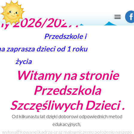
utacja na rok
ny 2026/2027!
Przedszkole i
 zaprasza dzieci od 1 roku
życia
Witamy na stronie
Przedszkola
Szczęśliwych Dzieci .
Od kilkunastu lat dzięki doborowi odpowiednich metod
edukacyjnych,
wykwalifikowanej kadrze oraz malowniczemu położeniu naszego